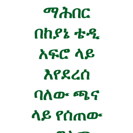
ማሕበር
በከያኔ ቴዲ
አፍሮ ላይ
እየደረሰ
ባለው ጫና
ላይ የሰጠው