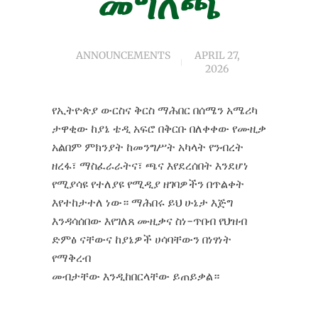
መግለጫ
ANNOUNCEMENTS
APRIL 27,
2026
የኢትዮጵያ ውርስና ቅርስ ማሕበር በሰሜን አሜሪካ
ታዋቂው ከያኔ ቴዲ አፍሮ በቅርቡ በለቀቀው የሙዚቃ
አልበም ምክንያት ከመንግሥት አካላት የንብረት
ዘረፋ፣ ማስፈራራትና፣ ጫና እየደረሰበት እንደሆነ
የሚያሳዩ የተለያዩ የሚዲያ ዘገባዎችን በጥልቀት
እየተከታተለ ነው። ማሕበሩ ይህ ሁኔታ እጅግ
እንዳሳሰበው እየገለጸ ሙዚቃና ስነ-ጥበብ የህዝብ
ድምፅ ናቸውና ከያኔዎች ሀሳባቸውን በነፃነት
የማቅረብ
መብታቸው እንዲከበርላቸው ይጠይቃል።