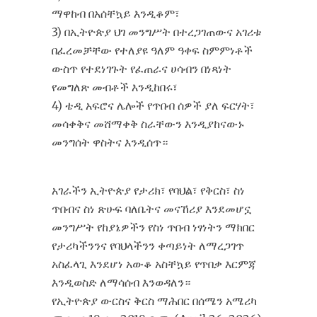
ማዋከብ በአሰቸኳይ እንዲቆም፣
3) በኢትዮጵያ ህገ መንግሥት በተረጋገጠውና አገሪቱ
በፈረመቻቸው የተለያዩ ዓለም ዓቀፍ ስምምነቶች
ውስጥ የተደነገጉት የፈጠራና ሀሳብን በነጻነት
የመግለጽ መብቶች እንዲከበሩ፣
4) ቴዲ አፍሮና ሌሎች የጥበብ ሰዎች ያለ ፍርሃት፣
መሳቀቅና መሸማቀቅ ስራቸውን እንዲያከናውኑ
መንግሰት ዋስትና እንዲሰጥ።
አገራችን ኢትዮጵያ የታሪክ፣ የባህል፣ የቅርስ፣ ስነ
ጥበብና ስነ ጽሁፍ ባለቤትና መናኸሪያ እንደመሆኗ
መንግሥት የከያኔዎችን የስነ ጥበብ ነፃነትን ማክበር
የታሪካችንንና የባህላችንን ቀጣይነት ለማረጋገጥ
አስፈላጊ እንደሆነ አውቆ አስቸኳይ የጥበቃ እርምጃ
እንዲወስድ ለማሳሰብ እንወዳለን።
የኢትዮጵያ ውርስና ቅርስ ማሕበር በሰሜን አሜሪካ