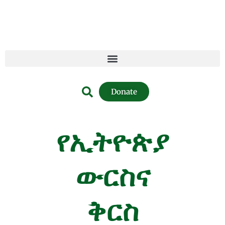
Donate
የኢትዮጵያ
ውርስና
ቅርስ